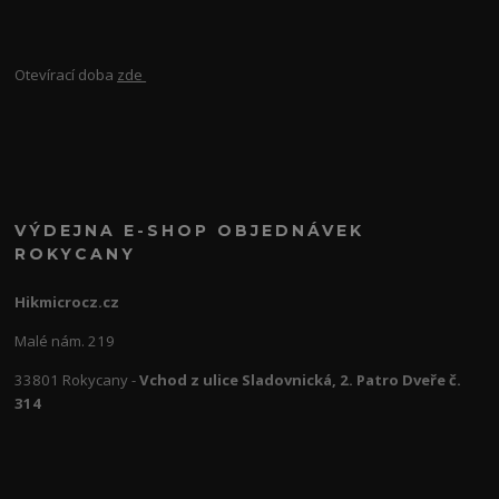
Otevírací doba
zde
VÝDEJNA E-SHOP OBJEDNÁVEK
ROKYCANY
Hikmicrocz.cz
Malé nám. 219
33801 Rokycany -
Vchod z ulice Sladovnická, 2. Patro Dveře č.
314