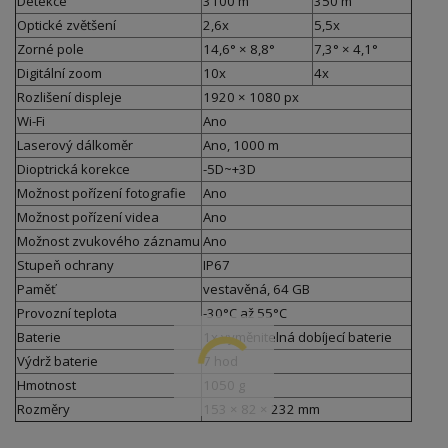
Detekce
3100 m
350 m
Optické zvětšení
2,6x
5,5x
Zorné pole
14,6° × 8,8°
7,3° × 4,1°
Digitální zoom
10x
4x
Rozlišení displeje
1920 × 1080 px
Wi-Fi
Ano
Laserový dálkoměr
Ano, 1000 m
Dioptrická korekce
-5D~+3D
Možnost pořízení fotografie
Ano
Možnost pořízení videa
Ano
Možnost zvukového záznamu
Ano
Stupeň ochrany
IP67
Paměť
vestavěná, 64 GB
Provozní teplota
-30°C až 55°C
Baterie
1x vyměnitelná dobíjecí baterie
Výdrž baterie
7 hod
Hmotnost
1050 g
Rozměry
153 × 82 × 232 mm