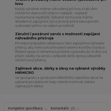
lovu
Každý výrobek máme vzkoušený při lovu a tak Vám
můžeme doporučit vždy to nejlepší - nejlepší
neznamená nejdražší. Vybrané termovize máme
skladem k zapůjčení, lze si je tedy před zakoupením
vyzkoušet přímo ve vašem prostředí.
Záruční i pozáruní servis s možností zapůjení
náhradního přístroje
Při řešení případné reklamace Vám zapůjčíme náhradní
přístroj, aby nehrozilo přerušení vašeho koníčku či práce.
Řešení oprav či reklamací probíhá z pravidla do 10 dnů od
přijetí zásilky na servis, v případě delší opravy zákazník
obdrží nový přístroj
Zajímavé akce, dárky a slevy na vybrané výrobky
HIKMICRO
Ve spolupráci s výrobcem HIKMICRO nabízíme akce na
vybrané produktové řady včetně možnosti získání
zajímavých dárků
Kompletní specifikace
Komentáře
0