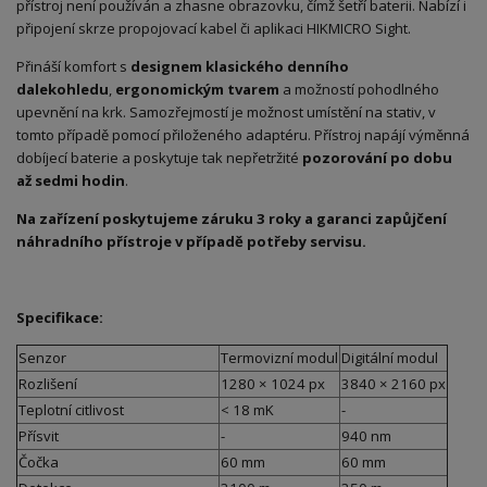
přístroj není používán a zhasne obrazovku, čímž šetří baterii. Nabízí i
připojení skrze propojovací kabel či aplikaci HIKMICRO Sight.
Přináší komfort s
designem klasického denního
dalekohledu
,
ergonomickým tvarem
a možností pohodlného
upevnění na krk. Samozřejmostí je možnost umístění na stativ, v
tomto případě pomocí přiloženého adaptéru. Přístroj napájí výměnná
dobíjecí baterie
a poskytuje tak nepřetržité
pozorování po dobu
až sedmi hodin
.
Na zařízení poskytujeme záruku 3 roky a garanci zapůjčení
náhradního přístroje v případě potřeby servisu.
Specifikace:
Senzor
Termovizní modul
Digitální modul
Rozlišení
1280 × 1024 px
3840 × 2160 px
Teplotní citlivost
< 18 mK
-
Přísvit
-
940 nm
Čočka
60 mm
60 mm