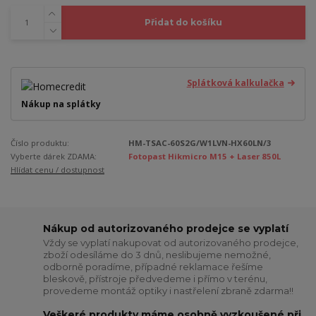
Přidat do košíku
Splátková kalkulačka
Nákup na splátky
Číslo produktu:
HM-TSAC-60S2G/W1LVN-HX60LN/3
Vyberte dárek ZDAMA:
Fotopast Hikmicro M15 + Laser 850L
Hlídat cenu / dostupnost
Nákup od autorizovaného prodejce se vyplatí
Vždy se vyplatí nakupovat od autorizovaného prodejce,
zboží odesíláme do 3 dnů, neslibujeme nemožné,
odborně poradíme, případné reklamace řešíme
bleskově, přístroje předvedeme i přímo v terénu,
provedeme montáž optiky i nastřelení zbraně zdarma!!
Veškeré produkty máme osobně vyzkoušené při