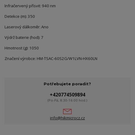
Infračervený přísvit
:
940 nm
Detekce (m)
:
350
Laserový dálkoměr
:
Ano
Výdrž baterie (hod)
:
7
Hmotnost (g)
:
1050
Značení výrobce
:
HM-TSAC-60S2G/W1LVN-HX60LN
Potřebujete poradit?
+420774509894
(Po-Pá, 8:30-16:00 hod.)
info@hikmicrocz.cz