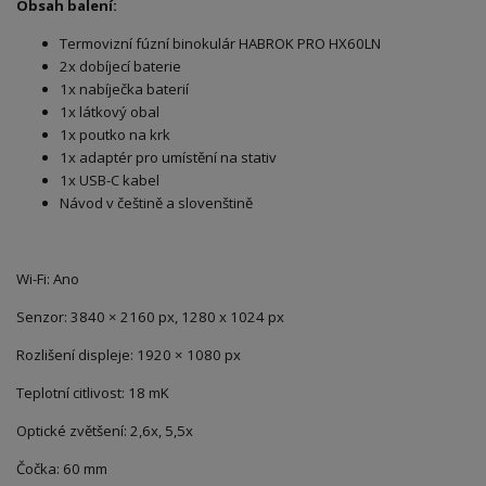
Obsah balení:
Termovizní fúzní binokulár HABROK PRO HX60LN
2x dobíjecí baterie
1x nabíječka baterií
1x látkový obal
1x poutko na krk
1x adaptér pro umístění na stativ
1x USB-C kabel
Návod v češtině a slovenštině
Wi-Fi
:
Ano
Senzor
:
3840 × 2160 px, 1280 x 1024 px
Rozlišení displeje
:
1920 × 1080 px
Teplotní citlivost
:
18 mK
Optické zvětšení
:
2,6x, 5,5x
Čočka
:
60 mm