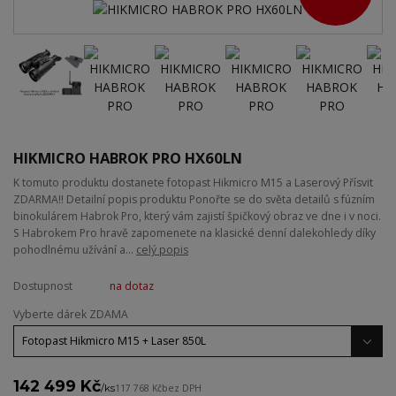
HIKMICRO HABROK PRO HX60LN
K tomuto produktu dostanete fotopast Hikmicro M15 a Laserový Přísvit
ZDARMA!! Detailní popis produktu Ponořte se do světa detailů s fúzním
binokulárem Habrok Pro, který vám zajistí špičkový obraz ve dne i v noci.
S Habrokem Pro hravě zapomenete na klasické denní dalekohledy díky
pohodlnému užívání a...
celý popis
Dostupnost
na dotaz
Vyberte dárek ZDAMA
142 499 Kč
/
ks
117 768 Kč
bez DPH