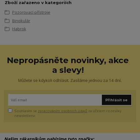
Zboží zařazeno v kategoriích
Pozorovací přístroje
Binokulár
Habrok
Nepropásněte novinky, akce
a slevy!
Můžete se kdykoli odhlásit. Zasíláme jednou za 14 dní.
Přihlásit se
Souhlasím se
zpracováním osobních údajů
za účelem rozesílky
newsletteru.
Našim zákazníkům nabízíme tyto značky: