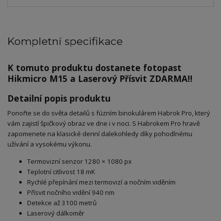
Kompletní specifikace
K tomuto produktu dostanete fotopast
Hikmicro M15 a Laserový Přísvit ZDARMA!!
Detailní popis produktu
Ponořte se do světa detailů s fúzním binokulárem Habrok Pro, který
vám zajistí špičkový obraz ve dne i v noci. S Habrokem Pro hravě
zapomenete na klasické denní dalekohledy díky pohodlnému
užívání a vysokému výkonu.
Termovizní senzor 1280 × 1080 px
Teplotní citlivost 18 mK
Rychlé přepínání mezi termovizí a nočním viděním
Přísvit nočního vidění 940 nm
Detekce až 3100 metrů
Laserový dálkoměr