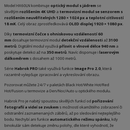
Model HX60LN kombinuje
optický modul s jádrem
se
skvělým
rozlišením 4K UHD
a
termovizní modul se senzorem s
rozlišením neuvěřitelných 1280 × 1024 px a teplotní citlivostí
18 mK
. Celý obraz zprostředkovává
OLED displej 1920 × 1080 px
.
Díky
termovizní čočce
s ohniskovou vzdáleností 60
mm
dosahuje termovizní modul
detekční vzdálenosti
až
3100
metrů
.
Digitální modul využívá
přísvit
o vlnové délce 940 nm
a
poskytuje detekci až na
350 metrů
. Navíc disponuje i
laserovým
dálkoměrem
s dosahem až 1000 metrů.
Série
Habrok PRO
také využívá funkce
Image Pro 2.0
, která
razantně vylepšuje zpracování a vykreslování obrazu.
Pozorovat můžete 24/7 v paletách Black Hot/White Hot/Red
Hot/Fusion u termovize a Den/Noc/Auto u optického modulu.
Habrok Pro je nabitý spoustou skvělých funkcí od
pořizování
fotografií a videí se zvukem
s možností okamžitého zobrazení či
odstranění zaznamenaných záběrů, až po sledování nejteplejšího
bodu. Nechybí ani funkce
automatického režimu spánku
, kdy
binokulár sám detekuje změnu polohy, dle které vyhodnotí, že