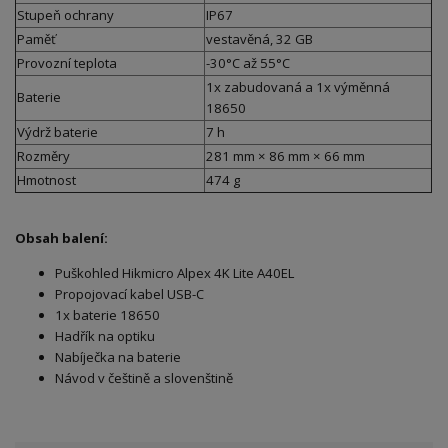
Stupeň ochrany
IP67
Paměť
vestavěná, 32 GB
Provozní teplota
-30°C až 55°C
1x zabudovaná a 1x výměnná
Baterie
18650
Výdrž baterie
7 h
Rozměry
281 mm × 86 mm × 66 mm
Hmotnost
474 g
Obsah balení:
Puškohled Hikmicro Alpex 4K Lite A40EL
Propojovací kabel USB-C
1x baterie 18650
Hadřík na optiku
Nabíječka na baterie
Návod v češtině a slovenštině