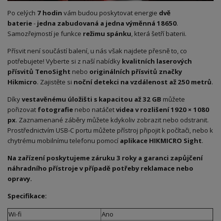
Po celých
7 hodin
vám budou poskytovat energie
dvě
baterie
-
jedna zabudovaná a jedna výměnná 18650
.
Samozřejmostí je funkce
režimu spánku
, která šetří baterii.
Přísvit není součástí balení, u nás však najdete přesně to, co
potřebujete! Vyberte si z naší nabídky
kvalitních laserových
přísvitů TenoSight
nebo
originálních přísvitů značky
Hikmicro
. Zajistěte si
noční detekci na vzdálenost až 250 metrů
.
Díky
vestavěnému úložišti s kapacitou až 32 GB
můžete
pořizovat
fotografie
nebo natáčet
videa v rozlišení 1920 × 1080
px
. Zaznamenané záběry můžete kdykoliv zobrazit nebo odstranit.
Prostřednictvím USB-C portu můžete přístroj připojit k počítači, nebo k
chytrému mobilnímu telefonu pomocí
aplikace HIKMICRO Sight
.
Na zařízení poskytujeme záruku 3 roky a garanci zapůjčení
náhradního přístroje v případě potřeby reklamace nebo
opravy.
Specifikace:
Wi-fi
Ano