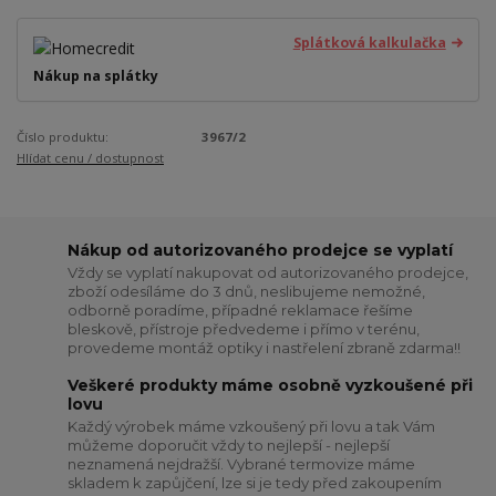
Splátková kalkulačka
Nákup na splátky
Číslo produktu:
3967/2
Hlídat cenu / dostupnost
Nákup od autorizovaného prodejce se vyplatí
Vždy se vyplatí nakupovat od autorizovaného prodejce,
zboží odesíláme do 3 dnů, neslibujeme nemožné,
odborně poradíme, případné reklamace řešíme
bleskově, přístroje předvedeme i přímo v terénu,
provedeme montáž optiky i nastřelení zbraně zdarma!!
Veškeré produkty máme osobně vyzkoušené při
lovu
Každý výrobek máme vzkoušený při lovu a tak Vám
můžeme doporučit vždy to nejlepší - nejlepší
neznamená nejdražší. Vybrané termovize máme
skladem k zapůjčení, lze si je tedy před zakoupením