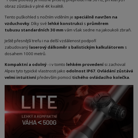
obraz zůstává v plné 4K kvalitě.
Tento puškohled s nočním viděním je
speciálně navržen na
vzduchovky
. Díky své
lehké konstrukci
s
průměrem
tubusu
standardní
ch 30 mm
vám však sedne na jakoukoli zbraň.
Ještě přesnější trefu i na delší vzdálenost podpoří
zabudovaný
laserový dálkoměr s balistickým kalkulátorem
s
dosahem 1000 metrů.
Kompaktní a odolný
- i v tomto
lehkém provedení
si zachoval
Alpex tyto typické vlastnosti jako
odolnost IP67
.
Ovládání zůstává
velmi intuitivní
především pomocí
tichého ovládacího kolečka
.