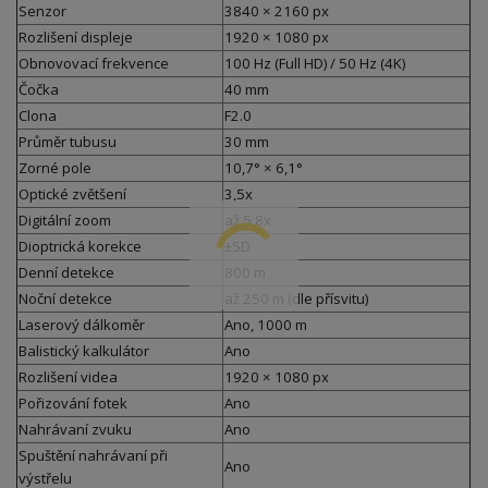
Senzor
3840 × 2160 px
Rozlišení displeje
1920 × 1080 px
Obnovovací frekvence
100 Hz (Full HD) / 50 Hz (4K)
Čočka
40 mm
Clona
F2.0
Průměr tubusu
30 mm
Zorné pole
10,7° × 6,1°
Optické zvětšení
3,5x
Digitální zoom
až 5,8x
Dioptrická korekce
±5D
Denní detekce
800 m
Noční detekce
až 250 m (dle přísvitu)
Laserový dálkoměr
Ano, 1000 m
Balistický kalkulátor
Ano
Rozlišení videa
1920 × 1080 px
Pořizování fotek
Ano
Nahrávaní zvuku
Ano
Spuštění nahrávaní při
Ano
výstřelu