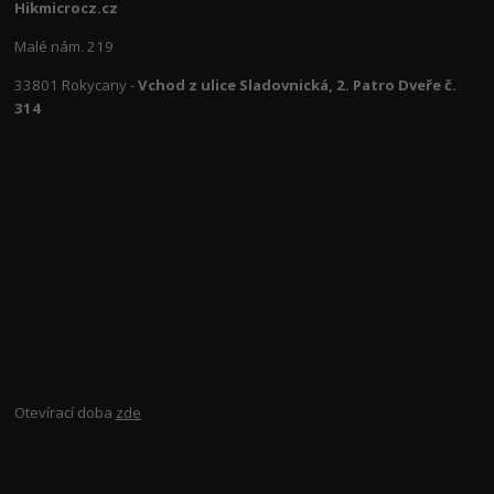
Hikmicrocz.cz
Malé nám. 219
33801 Rokycany -
Vchod z ulice Sladovnická, 2. Patro Dveře č.
314
Otevírací doba
zde