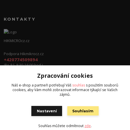
KONTAKTY
HIKMICROcz.cz
Podpora Hikmikrocz.cz
+420774509894
(Po-Pá, 8:30-16:00 hod.)
Zpracování cookies
info@hikmicrocz.cz
Náš e-shop a partneři potřebují Váš
souhlas
s použitím souborů
cookies, aby Vám mohli zobrazovat informace týkající se Vašich
zájmů.
Nastavení
Souhlasím
Všechna práva vyhrazena S.G.E.C s.r.o. 2024
Souhlas můžete odmítnout
zde
.