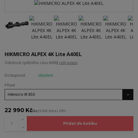
HIKMICRO ALPEX 4K Lite A40EL
Odolnost zpětného rázu 6000J
celý popis
Dostupnost
skladem
Přísvit
22 990 Kč
/
ks
19 000 Kč
bez DPH
Přidat do košíku