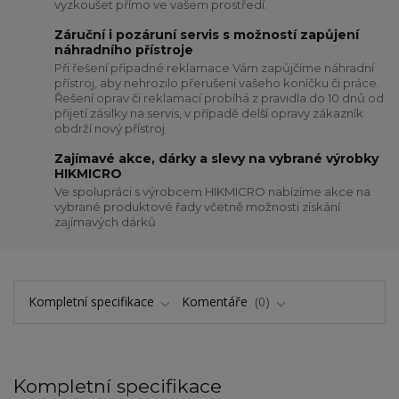
vyzkoušet přímo ve vašem prostředí.
Záruční i pozáruní servis s možností zapůjení
náhradního přístroje
Při řešení případné reklamace Vám zapůjčíme náhradní
přístroj, aby nehrozilo přerušení vašeho koníčku či práce.
Řešení oprav či reklamací probíhá z pravidla do 10 dnů od
přijetí zásilky na servis, v případě delší opravy zákazník
obdrží nový přístroj
Zajímavé akce, dárky a slevy na vybrané výrobky
HIKMICRO
Ve spolupráci s výrobcem HIKMICRO nabízíme akce na
vybrané produktové řady včetně možnosti získání
zajímavých dárků
Kompletní specifikace
Komentáře
0
Kompletní specifikace