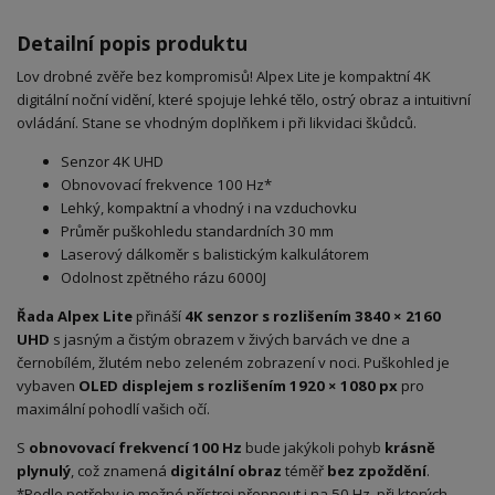
Detailní popis produktu
Lov drobné zvěře bez kompromisů! Alpex Lite je kompaktní 4K
digitální noční vidění, které spojuje lehké tělo, ostrý obraz a intuitivní
ovládání. Stane se vhodným doplňkem i při likvidaci škůdců.
Senzor 4K UHD
Obnovovací frekvence 100 Hz*
Lehký, kompaktní a vhodný i na vzduchovku
Průměr puškohledu standardních 30 mm
Laserový dálkoměr s balistickým kalkulátorem
Odolnost zpětného rázu 6000J
Řada Alpex Lite
přináší
4K senzor s rozlišením 3840 × 2160
UHD
s jasným a čistým obrazem v živých barvách ve dne a
černobílém, žlutém nebo zeleném zobrazení v noci. Puškohled je
vybaven
OLED displejem s rozlišením
1920 × 1080 px
pro
maximální pohodlí vašich očí.
S
obnovovací frekvencí 100 Hz
bude jakýkoli pohyb
krásně
plynulý
, což znamená
digitální obraz
téměř
bez zpoždění
.
*Podle potřeby je možné přístroj přepnout i na 50 Hz, při kterých