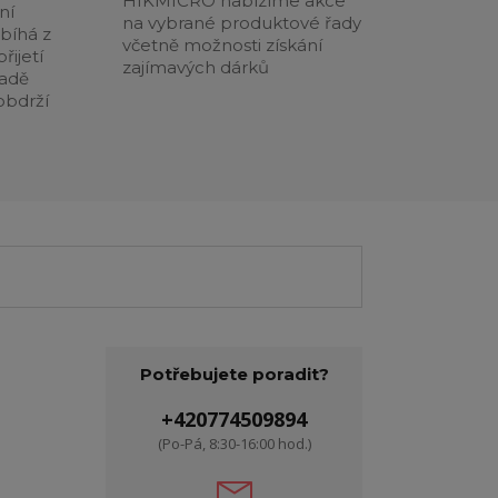
HIKMICRO nabízíme akce
ní
na vybrané produktové řady
obíhá z
včetně možnosti získání
řijetí
zajímavých dárků
padě
obdrží
Potřebujete poradit?
+420774509894
(Po-Pá, 8:30-16:00 hod.)