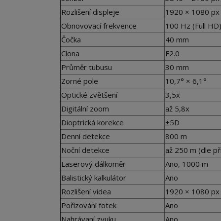
Rozlišení displeje
1920 × 1080 px
Obnovovací frekvence
100 Hz (Full HD)
Čočka
40 mm
Clona
F2.0
Průměr tubusu
30 mm
Zorné pole
10,7° × 6,1°
Optické zvětšení
3,5x
Digitální zoom
až 5,8x
Dioptrická korekce
±5D
Denní detekce
800 m
Noční detekce
až 250 m (dle př
Laserový dálkoměr
Ano, 1000 m
Balistický kalkulátor
Ano
Rozlišení videa
1920 × 1080 p
Pořizování fotek
Ano
Nahrávaní zvuku
Ano