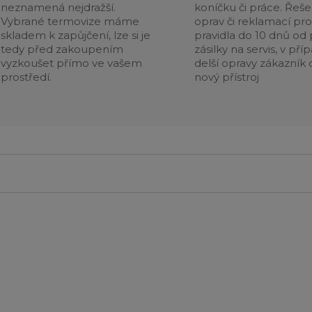
neznamená nejdražší.
koníčku či práce. Řeše
Vybrané termovize máme
oprav či reklamací pr
skladem k zapůjčení, lze si je
pravidla do 10 dnů od p
tedy před zakoupením
zásilky na servis, v pří
vyzkoušet přímo ve vašem
delší opravy zákazník 
prostředí.
nový přístroj