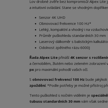
Lov drobné zvěře bez kompromisů! Alpex Lite je 
a intuitivní ovládání. Stane se vhodným doplňkem 
Senzor 4K UHD
Obnovovací frekvence 100 Hz*
Lehký, kompaktní a vhodný i na vzduchov
Průměr puškohledu standardních 30 mm
Laserový dálkoměr s balistickým kalkulát
Odolnost zpětného rázu 6000J
Řada Alpex Lite
přináší
4K senzor s rozlišen
a černobílém, žlutém nebo zeleném zobrazení v
px
pro maximální pohodlí vašich očí.
S
obnovovací frekvencí 100 Hz
bude jakýkol
zpoždění
. *Podle potřeby je možné přístroj pře
Tento puškohled s nočním viděním je
speciáln
tubusu
standardní
ch 30 mm
vám však sedne n