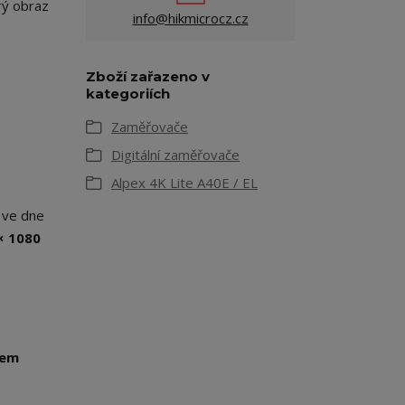
rý obraz
info@hikmicrocz.cz
Zboží zařazeno v
kategoriích
Zaměřovače
Digitální zaměřovače
Alpex 4K Lite A40E / EL
 ve dne
× 1080
rem