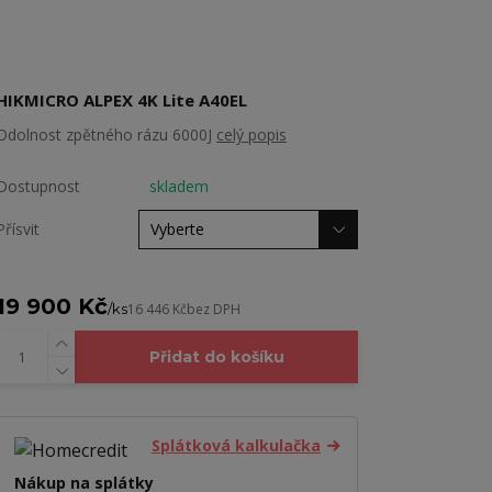
HIKMICRO ALPEX 4K Lite A40EL
Odolnost zpětného rázu 6000J
celý popis
Dostupnost
skladem
Přísvit
19 900 Kč
/
ks
16 446 Kč
bez DPH
Přidat do košíku
Splátková kalkulačka
Nákup na splátky