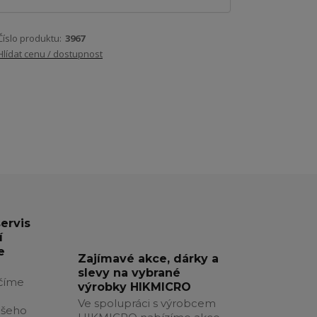
Číslo produktu:
3967
Hlídat cenu / dostupnost
servis
í
e
Zajímavé akce, dárky a
slevy na vybrané
číme
výrobky HIKMICRO
Ve spolupráci s výrobcem
ašeho