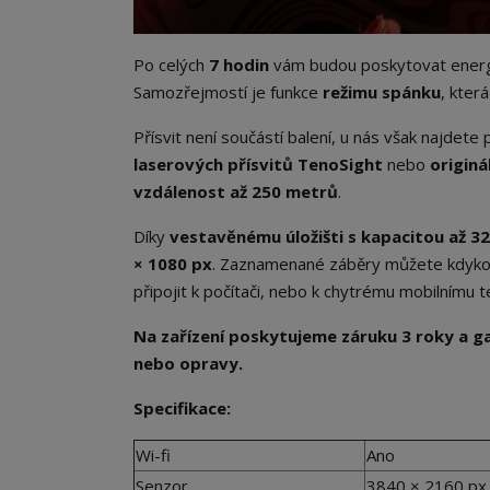
Po celých
7 hodin
vám budou poskytovat ener
Samozřejmostí je funkce
režimu spánku
, která
Přísvit není součástí balení, u nás však najdete
laserových přísvitů TenoSight
nebo
originá
vzdálenost až 250 metrů
.
Díky
vestavěnému úložišti s kapacitou až 3
× 1080 px
. Zaznamenané záběry můžete kdykoli
připojit k počítači, nebo k chytrému mobilnímu
Na zařízení poskytujeme záruku 3 roky a g
nebo opravy.
Specifikace:
Wi-fi
Ano
Senzor
3840 × 2160 p