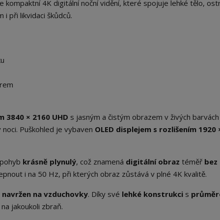
kompaktní 4K digitální noční vidění, které spojuje lehké tělo, ost
i při likvidaci škůdců.
ku
orem
ím 3840 × 2160 UHD
s jasným a čistým obrazem v živých barvách
 noci. Puškohled je vybaven
OLED displejem s rozlišením
1920 
i pohyb
krásně plynulý
, což znamená
digitální obraz
téměř
bez
pnout i na 50 Hz, při kterých obraz zůstává v plné 4K kvalitě.
ě navržen na vzduchovky
. Díky své
lehké konstrukci
s
průmě
a jakoukoli zbraň.