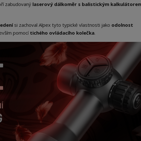
poří zabudovaný
laserový dálkoměr s balistickým kalkulátore
edení
si zachoval Alpex tyto typické vlastnosti jako
odolnost
evším pomocí
tichého ovládacího kolečka
.