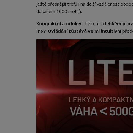
Ještě přesnější trefu i na delší vzdálenost pod
dosahem 1000 metrů.
Kompaktní a odolný
- i v tomto
lehkém prov
IP67
.
Ovládání zůstává velmi intuitivní
před