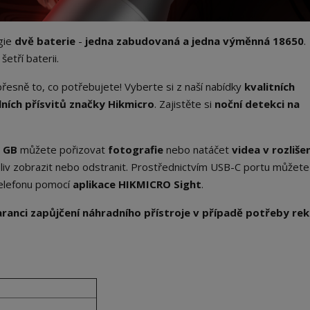
gie
dvě baterie
-
jedna zabudovaná a jedna výměnná 18650
.
 šetří baterii.
 přesně to, co potřebujete! Vyberte si z naší nabídky
kvalitních
lních přísvitů značky Hikmicro
. Zajistěte si
noční detekci na
2 GB
můžete pořizovat
fotografie
nebo natáčet
videa v rozliše
v zobrazit nebo odstranit. Prostřednictvím USB-C portu můžete 
 telefonu pomocí
aplikace HIKMICRO Sight
.
aranci zapůjčení náhradního přístroje v případě potřeby re
x