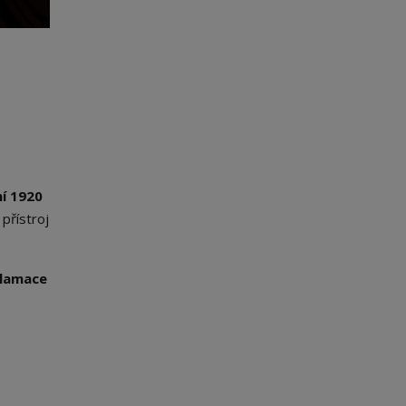
ní 1920
přístroj
klamace