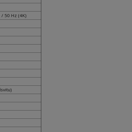
 / 50 Hz (4K)
ísvitu)
x