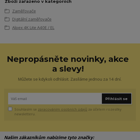
Zboží zařazeno v kategoriích
Zaměřovače
Digitální zaměřovače
Alpex 4K Lite A40E / EL
Nepropásněte novinky, akce
a slevy!
Můžete se kdykoli odhlásit. Zasíláme jednou za 14 dní.
Přihlásit se
Souhlasím se
zpracováním osobních údajů
za účelem rozesílky
newsletteru.
Našim zákazníkům nabízíme tyto značky: