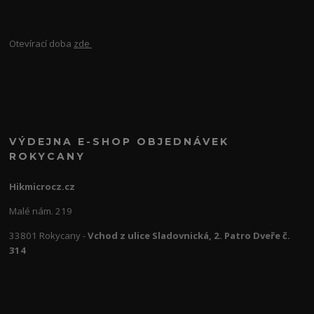
Otevírací doba
zde
VÝDEJNA E-SHOP OBJEDNÁVEK
ROKYCANY
Hikmicrocz.cz
Malé nám. 219
33801 Rokycany -
Vchod z ulice Sladovnická, 2. Patro Dveře č.
314