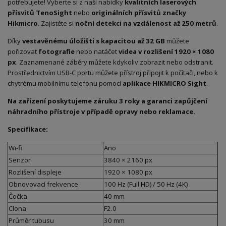
potřebujete! Vyberte si z naší nabídky
kvalitních laserových
přísvitů TenoSight
nebo
originálních přísvitů značky
Hikmicro
. Zajistěte si
noční detekci na vzdálenost až 250 metrů
.
Díky
vestavěnému úložišti s kapacitou až 32 GB
můžete
pořizovat
fotografie
nebo natáčet
videa v rozlišení 1920 × 1080
px
. Zaznamenané záběry můžete kdykoliv zobrazit nebo odstranit.
Prostřednictvím USB-C portu můžete přístroj připojit k počítači, nebo k
chytrému mobilnímu telefonu pomocí
aplikace HIKMICRO Sight
.
Na zařízení poskytujeme záruku 3 roky a garanci zapůjčení
náhradního přístroje v případě opravy nebo reklamace.
Specifikace:
Wi-fi
Ano
Senzor
3840 × 2160 px
Rozlišení displeje
1920 × 1080 px
Obnovovací frekvence
100 Hz (Full HD) / 50 Hz (4K)
Čočka
40 mm
Clona
F2.0
Průměr tubusu
30 mm