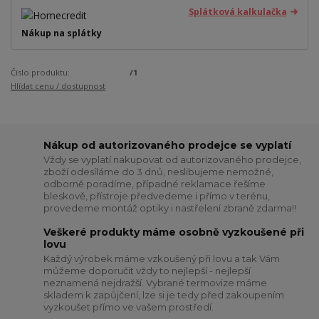
Splátková kalkulačka
Nákup na splátky
Číslo produktu:
/1
Hlídat cenu / dostupnost
Nákup od autorizovaného prodejce se vyplatí
Vždy se vyplatí nakupovat od autorizovaného prodejce,
zboží odesíláme do 3 dnů, neslibujeme nemožné,
odborně poradíme, případné reklamace řešíme
bleskově, přístroje předvedeme i přímo v terénu,
provedeme montáž optiky i nastřelení zbraně zdarma!!
Veškeré produkty máme osobně vyzkoušené při
lovu
Každý výrobek máme vzkoušený při lovu a tak Vám
můžeme doporučit vždy to nejlepší - nejlepší
neznamená nejdražší. Vybrané termovize máme
skladem k zapůjčení, lze si je tedy před zakoupením
vyzkoušet přímo ve vašem prostředí.