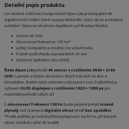
Detailní popis produktu
Lov drobné zvěře bez kompromisů! Alpex Lite je kompaktní 4K
digitální noční vidění, které spojuje lehké tělo, ostrý obraz a intuitivní
ovládání. Stane se vhodným doplňkem i při likvidaci škůdců.
Senzor 4K UHD
Obnovovací frekvence 100 Hz*
Lehký, kompaktní a vhodný i na vzduchovku
Průměr puškohledu standardních 30 mm
Odolnost zpětného rázu 6000J
Řada Alpex Lite
přináší
4K senzor s rozlišením 3840 × 2160
UHD
s jasným a čistým obrazem v živých barvách ve dne a
černobílém, žlutém nebo zeleném zobrazení v noci. Puškohled je
vybaven
OLED displejem s rozlišením
1920 × 1080 px
pro
maximální pohodlí vašich očí.
S
obnovovací frekvencí 100 Hz
bude jakýkoli pohyb
krásně
plynulý
, což znamená
digitální obraz
téměř
bez zpoždění
.
*Podle potřeby je možné přístroj přepnout i na 50 Hz, při kterých
obraz zůstává v plné 4K kvalitě.