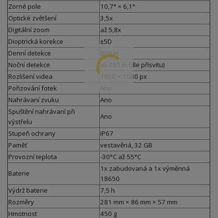
Zorné pole
10,7° × 6,1°
Optické zvětšení
3,5x
Digitální zoom
až 5,8x
Dioptrická korekce
±5D
Denní detekce
800 m
Noční detekce
až 250 m (dle přísvitu)
Rozlišení videa
1920 × 1080 px
Pořizování fotek
Ano
Nahrávaní zvuku
Ano
Spuštění nahrávaní při
Ano
výstřelu
Stupeň ochrany
IP67
Paměť
vestavěná, 32 GB
Provozní teplota
-30°C až 55°C
1x zabudovaná a 1x výměnná
Baterie
18650
Výdrž baterie
7,5 h
Rozměry
281 mm × 86 mm × 57 mm
Hmotnost
450 g