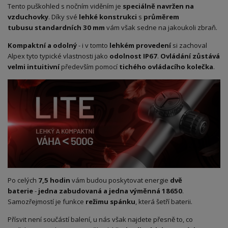
Tento puškohled s nočním viděním je
speciálně navržen na
vzduchovky
. Díky své
lehké konstrukci
s
průměrem
tubusu
standardní
ch 30 mm
vám však sedne na jakoukoli zbraň.
Kompaktní a odolný
- i v tomto
lehkém provedení
si zachoval
Alpex tyto typické vlastnosti jako
odolnost IP67
.
Ovládání zůstává
velmi intuitivní
především pomocí
tichého ovládacího kolečka
.
Po celých
7,5 hodin
vám budou poskytovat energie
dvě
baterie
-
jedna zabudovaná a jedna výměnná 18650
.
Samozřejmostí je funkce
režimu spánku
, která šetří baterii.
Přísvit není součástí balení, u nás však najdete přesně to, co