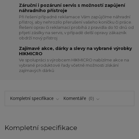
Záruční i pozáruní servis s možností zapůjení
náhradního přístroje
Při řešení případné reklamace Vám zapůjčíme náhradní
přístroj, aby nehrozilo přerušení vašeho koníčku či práce.
Řešení oprav či reklamací probíhá z pravidla do 10 dnů od
přijetí zásilky na servis, v případě delší opravy zákazník
obdrží nový přístroj
Zajímavé akce, dárky a slevy na vybrané výrobky
HIKMICRO
Ve spolupráci s výrobcem HIKMICRO nabízíme akce na
vybrané produktové řady včetně možnosti získání
zajímavých dárků
Kompletní specifikace
Komentáře
0
Kompletní specifikace