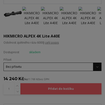
HIKMICRO ALPEX 4K Lite A40E
Odolnost zpětného rázu 6000J
celý popis
Dostupnost
skladem
Přísvit
14 240 Kč
/
ks
11 769 Kč
bez DPH
Přidat do košíku