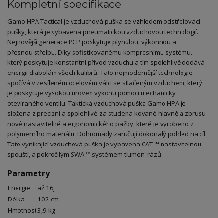
Kompletní specifikace
Gamo HPA Tactical je vzduchová puška se vzhledem odstřelovací
pušky, která je vybavena pneumatickou vzduchovou technologií.
Nejnovější generace PCP poskytuje plynulou, výkonnou a
přesnou střelbu. Díky sofistikovanému kompresnímu systému,
který poskytuje konstantní přívod vzduchu a tím spolehlivě dodává
energii diabolám všech kalibrů. Tato nejmodernější technologie
spočívá v zesíleném ocelovém válci se stlačeným vzduchem, který
je poskytuje vysokou úroveň výkonu pomocí mechanicky
otevíraného ventilu. Taktická vzduchová puška Gamo HPA je
složena z precizní a spolehlivé za studena kované hlavně a zbrusu
nové nastavitelné a ergonomického pažby, které je vyrobeno z
polymerního materiálu. Dohromady zaručují dokonalý pohled na cíl.
Tato vynikající vzduchová puška je vybavena CAT ™ nastavitelnou
spouští, a pokročilým SWA ™ systémem tlumení rázů.
Parametry
Energie
až 16J
Délka
102 cm
Hmotnost
3,9 kg