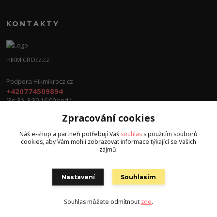
KONTAKTY
HIKMICROcz.cz
Podpora Hikmikrocz.cz
+420774509894
(Po-Pá, 8:30-16:00 hod.)
Zpracování cookies
info@hikmicrocz.cz
Náš e-shop a partneři potřebují Váš
souhlas
s použitím souborů
cookies, aby Vám mohli zobrazovat informace týkající se Vašich
zájmů.
Nastavení
Souhlasím
Všechna práva vyhrazena S.G.E.C s.r.o. 2024
Souhlas můžete odmítnout
zde
.