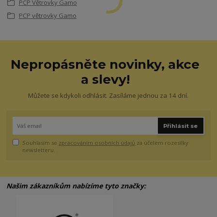
PCP Větrovky Gamo
PCP větrovky Gamo
Nepropásněte novinky, akce
a slevy!
Můžete se kdykoli odhlásit. Zasíláme jednou za 14 dní.
Přihlásit se
Souhlasím se
zpracováním osobních údajů
za účelem rozesílky
newsletteru.
Našim zákazníkům nabízíme tyto značky: