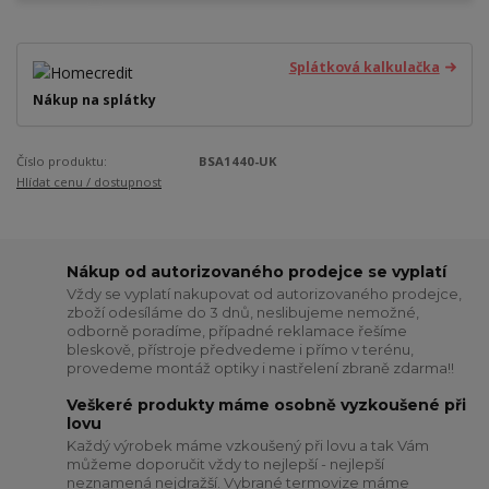
Splátková kalkulačka
Nákup na splátky
Číslo produktu:
BSA1440-UK
Hlídat cenu / dostupnost
Nákup od autorizovaného prodejce se vyplatí
Vždy se vyplatí nakupovat od autorizovaného prodejce,
zboží odesíláme do 3 dnů, neslibujeme nemožné,
odborně poradíme, případné reklamace řešíme
bleskově, přístroje předvedeme i přímo v terénu,
provedeme montáž optiky i nastřelení zbraně zdarma!!
Veškeré produkty máme osobně vyzkoušené při
lovu
Každý výrobek máme vzkoušený při lovu a tak Vám
můžeme doporučit vždy to nejlepší - nejlepší
neznamená nejdražší. Vybrané termovize máme