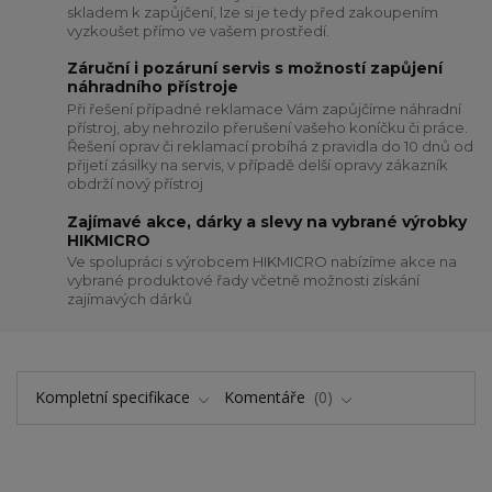
skladem k zapůjčení, lze si je tedy před zakoupením
vyzkoušet přímo ve vašem prostředí.
Záruční i pozáruní servis s možností zapůjení
náhradního přístroje
Při řešení případné reklamace Vám zapůjčíme náhradní
přístroj, aby nehrozilo přerušení vašeho koníčku či práce.
Řešení oprav či reklamací probíhá z pravidla do 10 dnů od
přijetí zásilky na servis, v případě delší opravy zákazník
obdrží nový přístroj
Zajímavé akce, dárky a slevy na vybrané výrobky
HIKMICRO
Ve spolupráci s výrobcem HIKMICRO nabízíme akce na
vybrané produktové řady včetně možnosti získání
zajímavých dárků
Kompletní specifikace
Komentáře
0