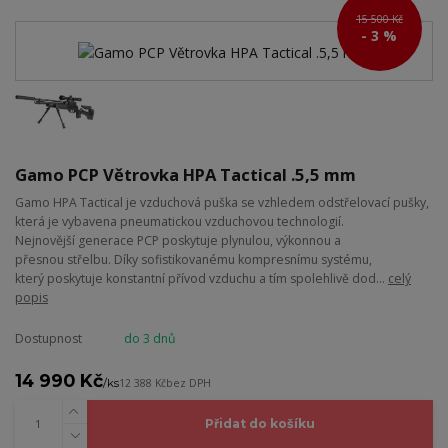
15 500 Kč
- 3 %
Gamo PCP Větrovka HPA Tactical .5,5 mm
Gamo HPA Tactical je vzduchová puška se vzhledem odstřelovací pušky,
která je vybavena pneumatickou vzduchovou technologií.
Nejnovější generace PCP poskytuje plynulou, výkonnou a
přesnou střelbu. Díky sofistikovanému kompresnímu systému,
který poskytuje konstantní přívod vzduchu a tím spolehlivě dod...
celý
popis
Dostupnost
do 3 dnů
14 990 Kč
/
ks
12 388 Kč
bez DPH
Přidat do košíku