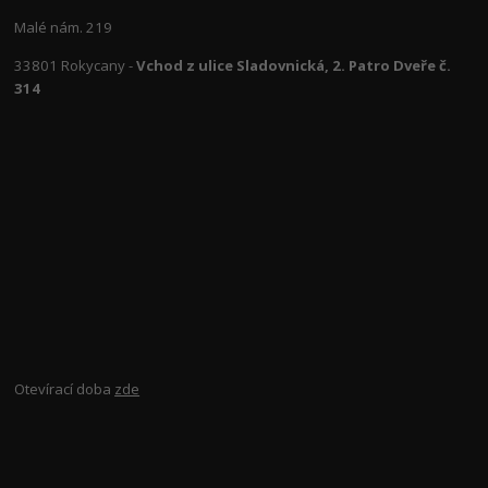
Malé nám. 219
33801 Rokycany -
Vchod z ulice Sladovnická, 2. Patro Dveře č.
314
Otevírací doba
zde