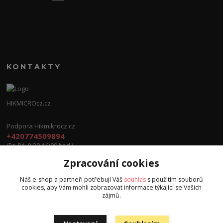
KONTAKTY
HIKMICROcz.cz
Podpora Hikmikrocz.cz
+420774509894
(Po-Pá, 8:30-16:00 hod.)
Zpracování cookies
info@hikmicrocz.cz
Náš e-shop a partneři potřebují Váš
souhlas
s použitím souborů
cookies, aby Vám mohli zobrazovat informace týkající se Vašich
zájmů.