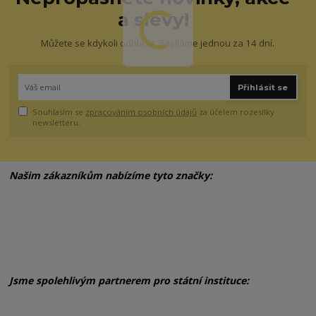
a slevy!
Můžete se kdykoli odhlásit. Zasíláme jednou za 14 dní.
Přihlásit se
Souhlasím se
zpracováním osobních údajů
za účelem rozesílky
newsletteru.
Našim zákazníkům nabízíme tyto značky:
Jsme spolehlivým partnerem pro státní instituce: