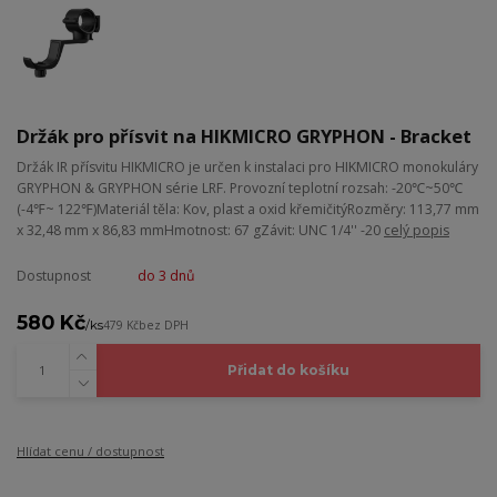
Držák pro přísvit na HIKMICRO GRYPHON - Bracket
Držák IR přísvitu HIKMICRO je určen k instalaci pro HIKMICRO monokuláry
GRYPHON & GRYPHON série LRF. Provozní teplotní rozsah: -20℃~50℃
(-4℉~ 122℉)Materiál těla: Kov, plast a oxid křemičitýRozměry: 113,77 mm
x 32,48 mm x 86,83 mmHmotnost: 67 gZávit: UNC 1/4'' -20
celý popis
Dostupnost
do 3 dnů
580 Kč
/
ks
479 Kč
bez DPH
Přidat do košíku
Hlídat cenu / dostupnost