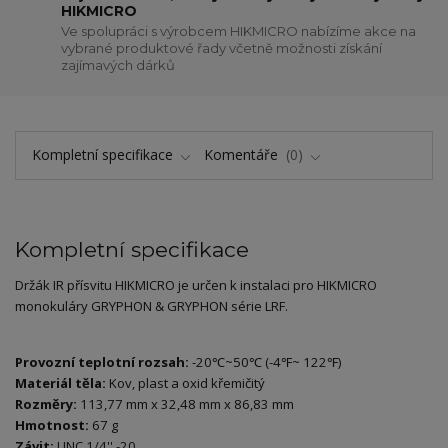
HIKMICRO
Ve spolupráci s výrobcem HIKMICRO nabízíme akce na
vybrané produktové řady včetně možnosti získání
zajímavých dárků
Kompletní specifikace
Komentáře
0
Kompletní specifikace
Držák IR přísvitu HIKMICRO je určen k instalaci pro HIKMICRO
monokuláry GRYPHON & GRYPHON série LRF.
Provozní teplotní rozsah:
-20℃~50℃ (-4℉~ 122℉)
Materiál těla:
Kov, plast a oxid křemičitý
Rozměry:
113,77 mm x 32,48 mm x 86,83 mm
Hmotnost:
67 g
Závit:
UNC 1/4'' -20