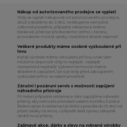
Nákup od autorizovaného prodejce se vyplatí
Vždy se vyplatí nakupovat od autorizovaného prodejce,
zboží odesíláme do 3 dnů, neslibujeme nemožné,
odborně poradíme, případné reklamace řešíme
bleskově, přístroje předvedeme i přímo v terénu,
provedeme montáž optiky i nastřelení zbraně zdarma!!
Veškeré produkty máme osobně vyzkoušené při
lovu
Každý výrobek máme vzkoušený při lovu a tak Vám
můžeme doporučit vždy to nejlepší - nejlepší
neznamená nejdražší. Vybrané termovize máme
skladem k zapůjčení, lze si je tedy před zakoupením
vyzkoušet přímo ve vašem prostředí.
Záruční i pozáruní servis s možností zapůjení
náhradního přístroje
Při řešení případné reklamace Vám zapůjčíme náhradní
přístroj, aby nehrozilo přerušení vašeho koníčku či práce.
Řešení oprav či reklamací probíhá z pravidla do 10 dnů od
přijetí zásilky na servis, v případě delší opravy zákazník
obdrží nový přístroj
Zajímavé akce, dárky a slevy na vybrané výrobky