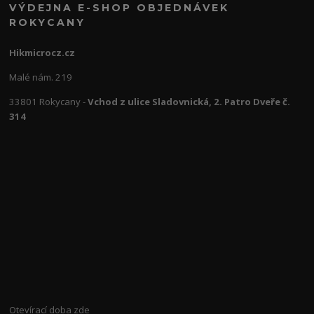
VÝDEJNA E-SHOP OBJEDNÁVEK
ROKYCANY
Hikmicrocz.cz
Malé nám. 219
33801 Rokycany -
Vchod z ulice Sladovnická, 2. Patro Dveře č.
314
Otevírací doba
zde