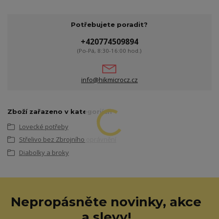
Potřebujete poradit?
+420774509894
(Po-Pá, 8:30-16:00 hod.)
info@hikmicrocz.cz
Zboží zařazeno v kategoriích
Lovecké potřeby
Střelivo bez Zbrojního oprávnění
Diabolky a broky
Nepropásněte novinky, akce
a slevy!