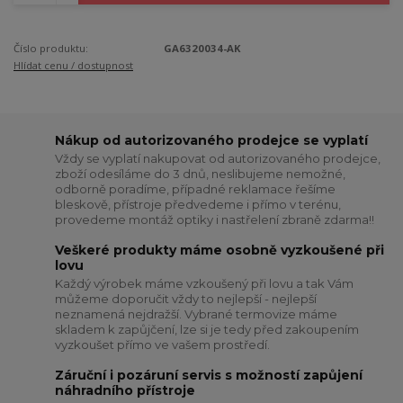
Číslo produktu:
GA6320034-AK
Hlídat cenu / dostupnost
Nákup od autorizovaného prodejce se vyplatí
Vždy se vyplatí nakupovat od autorizovaného prodejce,
zboží odesíláme do 3 dnů, neslibujeme nemožné,
odborně poradíme, případné reklamace řešíme
bleskově, přístroje předvedeme i přímo v terénu,
provedeme montáž optiky i nastřelení zbraně zdarma!!
Veškeré produkty máme osobně vyzkoušené při
lovu
Každý výrobek máme vzkoušený při lovu a tak Vám
můžeme doporučit vždy to nejlepší - nejlepší
neznamená nejdražší. Vybrané termovize máme
skladem k zapůjčení, lze si je tedy před zakoupením
vyzkoušet přímo ve vašem prostředí.
Záruční i pozáruní servis s možností zapůjení
náhradního přístroje