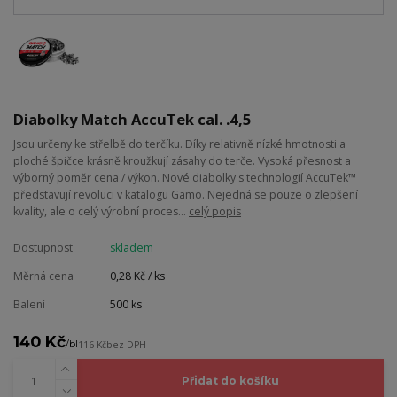
Diabolky Match AccuTek cal. .4,5
Jsou určeny ke střelbě do terčíku. Díky relativně nízké hmotnosti a
ploché špičce krásně kroužkují zásahy do terče. Vysoká přesnost a
výborný poměr cena / výkon. Nové diabolky s technologií AccuTek™
představují revoluci v katalogu Gamo. Nejedná se pouze o zlepšení
kvality, ale o celý výrobní proces...
celý popis
Dostupnost
skladem
Měrná cena
0,28 Kč / ks
Balení
500 ks
140 Kč
/
bl
116 Kč
bez DPH
Přidat do košíku