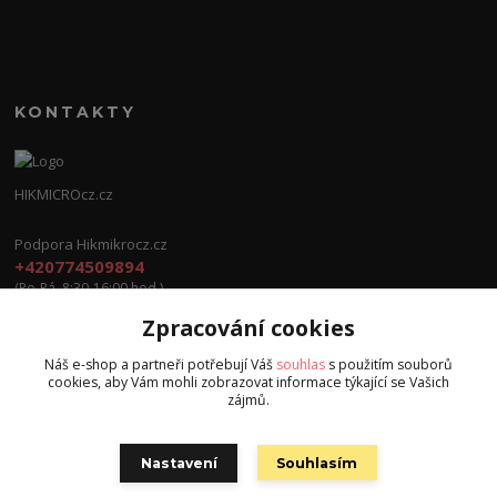
KONTAKTY
HIKMICROcz.cz
Podpora Hikmikrocz.cz
+420774509894
(Po-Pá, 8:30-16:00 hod.)
Zpracování cookies
info@hikmicrocz.cz
Náš e-shop a partneři potřebují Váš
souhlas
s použitím souborů
cookies, aby Vám mohli zobrazovat informace týkající se Vašich
zájmů.
Nastavení
Souhlasím
Všechna práva vyhrazena S.G.E.C s.r.o. 2024