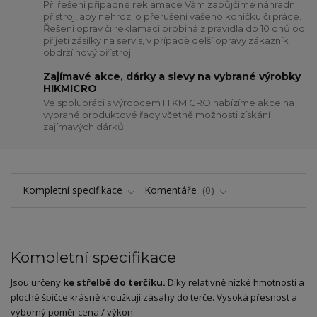
Při řešení případné reklamace Vám zapůjčíme náhradní
přístroj, aby nehrozilo přerušení vašeho koníčku či práce.
Řešení oprav či reklamací probíhá z pravidla do 10 dnů od
přijetí zásilky na servis, v případě delší opravy zákazník
obdrží nový přístroj
Zajímavé akce, dárky a slevy na vybrané výrobky
HIKMICRO
Ve spolupráci s výrobcem HIKMICRO nabízíme akce na
vybrané produktové řady včetně možnosti získání
zajímavých dárků
Kompletní specifikace
Komentáře
0
Kompletní specifikace
Jsou určeny
ke střelbě do terčíku.
Díky relativně nízké hmotnosti a
ploché špičce krásně kroužkují zásahy do terče. Vysoká přesnost a
výborný poměr cena / výkon.