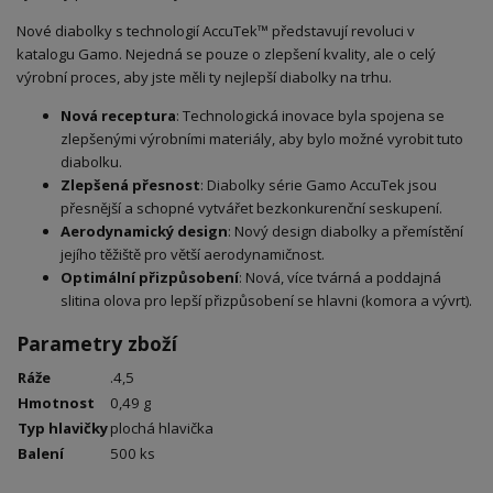
Nové diabolky s technologií AccuTek™ představují revoluci v
katalogu Gamo. Nejedná se pouze o zlepšení kvality, ale o celý
výrobní proces, aby jste měli ty nejlepší diabolky na trhu.
Nová receptura
: Technologická inovace byla spojena se
zlepšenými výrobními materiály, aby bylo možné vyrobit tuto
diabolku.
Zlepšená přesnost
: Diabolky série Gamo AccuTek jsou
přesnější a schopné vytvářet bezkonkurenční seskupení.
Aerodynamický design
: Nový design diabolky a přemístění
jejího těžiště pro větší aerodynamičnost.
Optimální přizpůsobení
: Nová, více tvárná a poddajná
slitina olova pro lepší přizpůsobení se hlavni (komora a vývrt).
Parametry zboží
Ráže
.4,5
Hmotnost
0,49 g
Typ hlavičky
plochá hlavička
Balení
500 ks