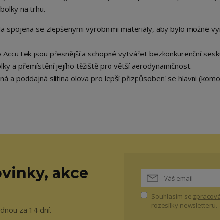
abolky na trhu.
yla spojena se zlepšenými výrobními materiály, aby bylo možné vy
o AccuTek jsou přesnější a schopné vytvářet bezkonkurenční sesk
lky a přemístění jejího těžiště pro větší aerodynamičnost.
rná a poddajná slitina olova pro lepší přizpůsobení se hlavni (komo
vinky, akce
Souhlasím se
zpracová
rozesílky newsletteru.
ednou za 14 dní.