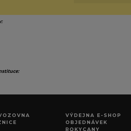
y:
nstituce:
VOZOVNA
VÝDEJNA E-SHOP
ZNICE
OBJEDNÁVEK
ROKYCANY