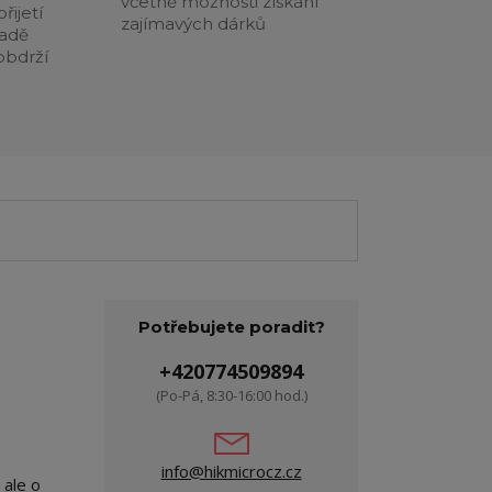
včetně možnosti získání
řijetí
zajímavých dárků
padě
obdrží
Potřebujete poradit?
+420774509894
(Po-Pá, 8:30-16:00 hod.)
info@hikmicrocz.cz
 ale o