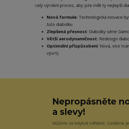
celý výrobní proces, aby jste měli ty nejlepší di
Nová formule
: Technologická inovace b
tuto diabolku.
Zlepšená přesnost
: Diabolky série Gam
Větší aerodynamičnost
: Redesign diabo
Optimální přizpůsobení
: Nová, více tvá
vývrt).
Nepropásněte no
a slevy!
Můžete se kdykoli odhlásit. Zasíláme j