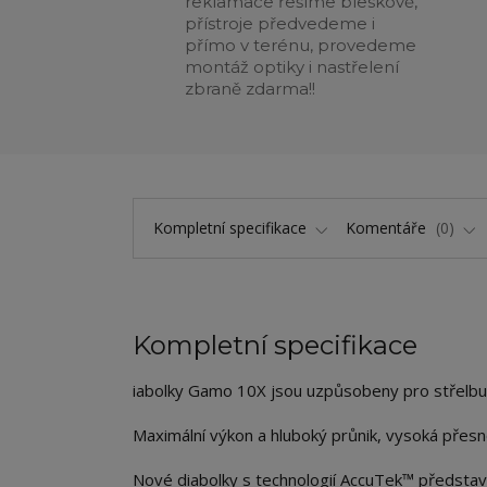
reklamace řešíme bleskově,
přístroje předvedeme i
přímo v terénu, provedeme
montáž optiky i nastřelení
zbraně zdarma!!
Kompletní specifikace
Komentáře
0
Kompletní specifikace
iabolky Gamo 10X jsou uzpůsobeny pro střel
Maximální výkon a hluboký průnik, vysoká přesn
Nové diabolky s technologií AccuTek™ představuj