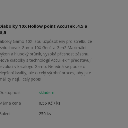
Diabolky 10X Hollow point AccuTek .4,5 a
.5,5
iabolky Gamo 10X jsou uzpůsobeny pro střelbu ze
vzduchovek Gamo 10X Gen1 a Gen2 Maximální
výkon a hluboký průnik, vysoká přesnost zásahu.
Nové diabolky s technologií AccuTek™ představují
revoluci v katalogu Gamo. Nejedná se pouze o
zlepšení kvality, ale o celý výrobní proces, aby jste
měli ty nejl...
celý popis
Dostupnost
skladem
Měrná cena
0,56 Kč / ks
Balení
250 ks