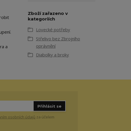
Zboží zařazeno v
robit
kategoriích
Lovecké potřeby
upení.
Střelivo bez Zbrojního
oprávnění
ra a
Diabolky a broky
Přihlásit se
ním osobních údajů
za účelem