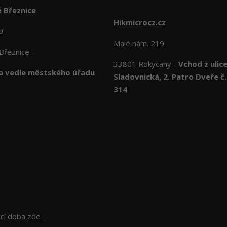
 Březnice
Hikmicrocz.cz
10
Malé nám. 219
Březnice -
33801 Rokycany -
Vchod z ulic
 vedle městského úřadu
Sladovnická, 2. Patro Dveře č.
314
ací doba
zde