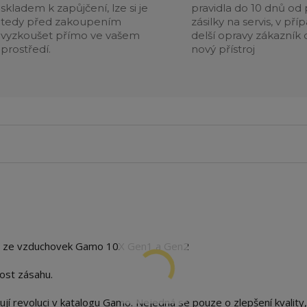
skladem k zapůjčení, lze si je
pravidla do 10 dnů od p
tedy před zakoupením
zásilky na servis, v pří
vyzkoušet přímo ve vašem
delší opravy zákazník 
prostředí.
nový přístroj
bu ze vzduchovek Gamo 10X Gen1 a Gen2
ost zásahu.
í revoluci v katalogu Gamo. Nejedná se pouze o zlepšení kvality,