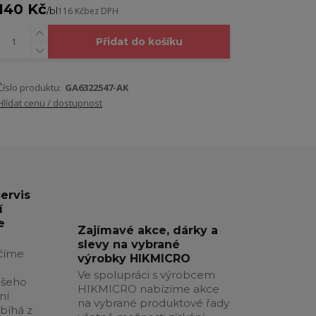
140 Kč
/
bl
116 Kč
bez DPH
Přidat do košíku
Číslo produktu:
GA6322547-AK
Hlídat cenu / dostupnost
servis
í
e
Zajímavé akce, dárky a
slevy na vybrané
číme
výrobky HIKMICRO
Ve spolupráci s výrobcem
ašeho
HIKMICRO nabízíme akce
ní
na vybrané produktové řady
obíhá z