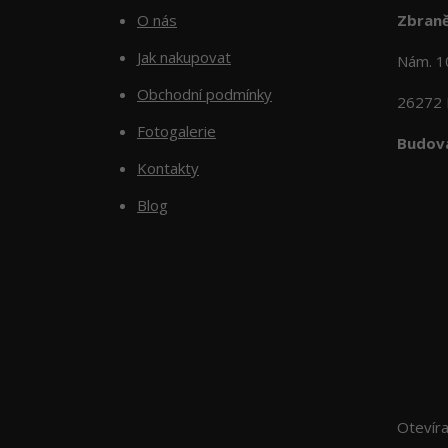
O nás
Zbraně
Jak nakupovat
Nám. 
Obchodní podmínky
26272 
Fotogalerie
Budova
Kontakty
Blog
Otevír