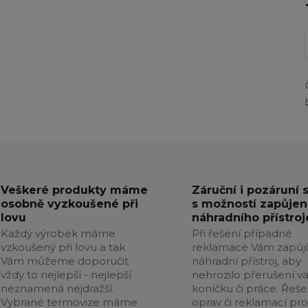
Veškeré produkty máme
Záruční i pozáruní 
osobně vyzkoušené při
s možností zapůjen
lovu
náhradního přístroj
Každý výrobek máme
Při řešení případné
vzkoušený při lovu a tak
reklamace Vám zapůj
Vám můžeme doporučit
náhradní přístroj, aby
vždy to nejlepší - nejlepší
nehrozilo přerušení v
neznamená nejdražší.
koníčku či práce. Řeše
Vybrané termovize máme
oprav či reklamací pr