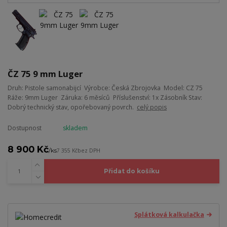
ČZ 75 9 mm Luger
Druh: Pistole samonabijcí Výrobce: Česká Zbrojovka Model: CZ 75
Ráže: 9mm Luger Záruka: 6 měsíců Příslušenství: 1x Zásobník Stav:
Dobrý technický stav, opořebovaný povrch.
celý popis
Dostupnost
skladem
8 900 Kč
/
ks
7 355 Kč
bez DPH
Přidat do košíku
Splátková kalkulačka