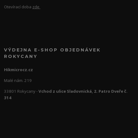
Otevírací doba
zde
VÝDEJNA E-SHOP OBJEDNÁVEK
ROKYCANY
Hikmicrocz.cz
Malé nám. 219
33801 Rokycany -
Vchod z ulice Sladovnická, 2. Patro Dveře č.
314