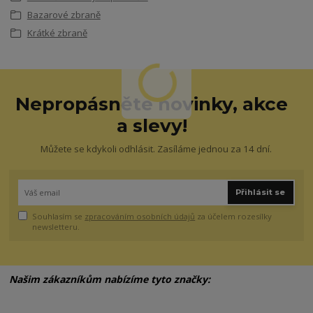
Bazarové zbraně
Krátké zbraně
Nepropásněte novinky, akce
a slevy!
Můžete se kdykoli odhlásit. Zasíláme jednou za 14 dní.
Přihlásit se
Souhlasím se
zpracováním osobních údajů
za účelem rozesílky
newsletteru.
Našim zákazníkům nabízíme tyto značky: