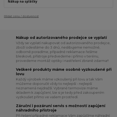
Nákup na splátky
Hlídat cenu / dostupnost
Nákup od autorizovaného prodejce se vyplatí
Vždy se vyplatí nakupovat od autorizovaného prodejce,
zboží odesíláme do 3 dnů, neslibujeme nemožné,
odborně poradíme, případné reklamace řešíme
bleskově, přístroje předvedeme i přímo v terénu,
provedeme montáž optiky i nastřelení zbraně zdarma!!
Veškeré produkty máme osobně vyzkoušené při
lovu
Každý výrobek máme vzkoušený při lovu a tak Vám
můžeme doporučit vždy to nejlepší - nejlepší
neznamená nejdražší. Vybrané termovize máme
skladem k zapůjčení, lze si je tedy před zakoupením
vyzkoušet přímo ve vašem prostředí.
Záruční i pozáruní servis s možností zapůjení
náhradního přístroje
Při řešení případné reklamace Vám zapůjčíme náhradní