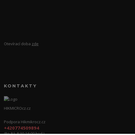
Otevírací doba
zde
KONTAKTY
HIKMICROcz.cz
Podpora Hikmikrocz.cz
+420774509894
(Po-Pá, 8:30-16:00 hod.)