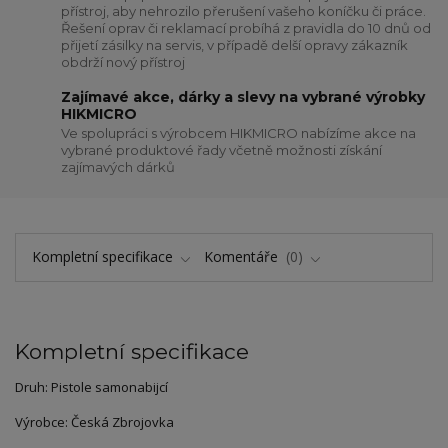
přístroj, aby nehrozilo přerušení vašeho koníčku či práce.
Řešení oprav či reklamací probíhá z pravidla do 10 dnů od
přijetí zásilky na servis, v případě delší opravy zákazník
obdrží nový přístroj
Zajímavé akce, dárky a slevy na vybrané výrobky
HIKMICRO
Ve spolupráci s výrobcem HIKMICRO nabízíme akce na
vybrané produktové řady včetně možnosti získání
zajímavých dárků
Kompletní specifikace
Komentáře
0
Kompletní specifikace
Druh: Pistole samonabijcí
Výrobce: Česká Zbrojovka