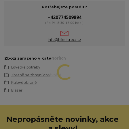
Potřebujete poradit?
+420774509894
(Po-Pá, 8:30-16:00 hod.)
info@hikmicrocz.cz
Zboží zařazeno v kategoriích
Lovecké potřeby
Zbraně na zbrojní oprávnění
Kulové zbraně
Blaser
Nepropásněte novinky, akce
a slevy!