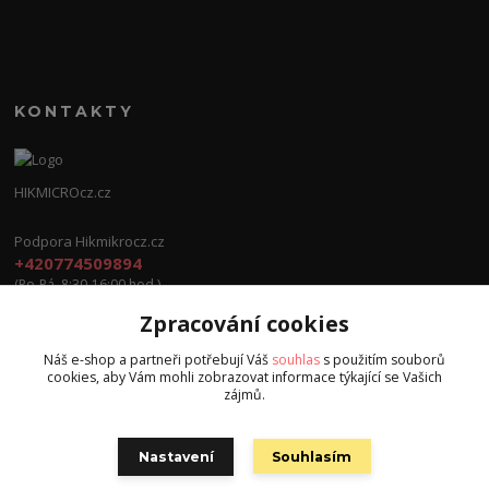
KONTAKTY
HIKMICROcz.cz
Podpora Hikmikrocz.cz
+420774509894
(Po-Pá, 8:30-16:00 hod.)
Zpracování cookies
info@hikmicrocz.cz
Náš e-shop a partneři potřebují Váš
souhlas
s použitím souborů
cookies, aby Vám mohli zobrazovat informace týkající se Vašich
zájmů.
Nastavení
Souhlasím
Všechna práva vyhrazena S.G.E.C s.r.o. 2024