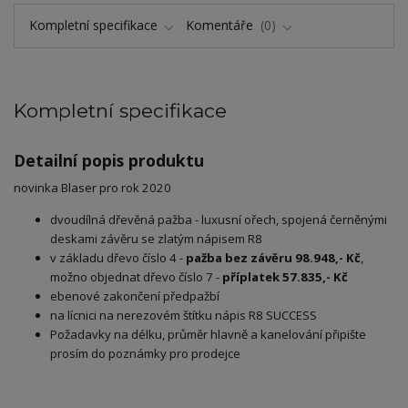
Kompletní specifikace
Komentáře
0
Kompletní specifikace
Detailní popis produktu
novinka Blaser pro rok 2020
dvoudílná dřevěná pažba - luxusní ořech, spojená černěnými
deskami závěru se zlatým nápisem R8
v základu dřevo číslo 4 -
pažba bez závěru 98.948,- Kč
,
možno objednat dřevo číslo 7 -
příplatek 57.835,- Kč
ebenové zakončení předpažbí
na lícnici na nerezovém štítku nápis R8 SUCCESS
Požadavky na délku, průměr hlavně a kanelování připište
prosím do poznámky pro prodejce