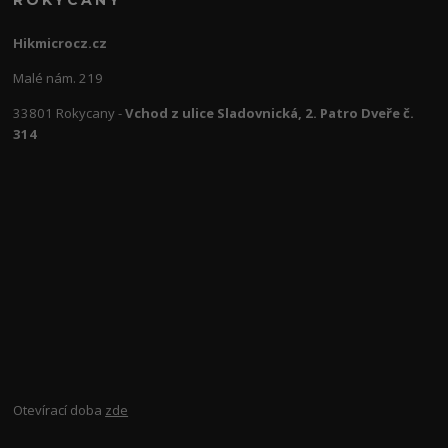
ROKYCANY
Hikmicrocz.cz
Malé nám. 219
33801 Rokycany -
Vchod z ulice Sladovnická, 2. Patro Dveře č.
314
Otevírací doba
zde