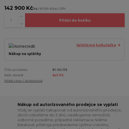
142 900 Kč
/
ks
118 099 Kč
bez DPH
Přidat do košíku
Splátková kalkulačka
Nákup na splátky
Číslo produktu:
Bl-SG/38
Ráže zbraně:
8x57IS
Hlídat cenu / dostupnost
Nákup od autorizovaného prodejce se vyplatí
Vždy se vyplatí nakupovat od autorizovaného prodejce,
zboží odesíláme do 3 dnů, neslibujeme nemožné,
odborně poradíme, případné reklamace řešíme
bleskově, přístroje předvedeme i přímo v terénu,