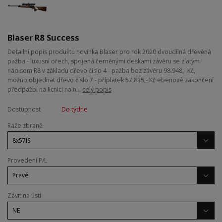
Blaser R8 Success
Detailní popis produktu novinka Blaser pro rok 2020 dvoudílná dřevěná
pažba - luxusní ořech, spojená černěnými deskami závěru se zlatým
nápisem R8 v základu dřevo číslo 4 - pažba bez závěru 98.948,- Kč,
možno objednat dřevo číslo 7 - příplatek 57.835,- Kč ebenové zakončení
předpažbí na lícnici na n...
celý popis
Dostupnost
Do týdne
Ráže zbraně
Provedení P/L
Závit na ústí