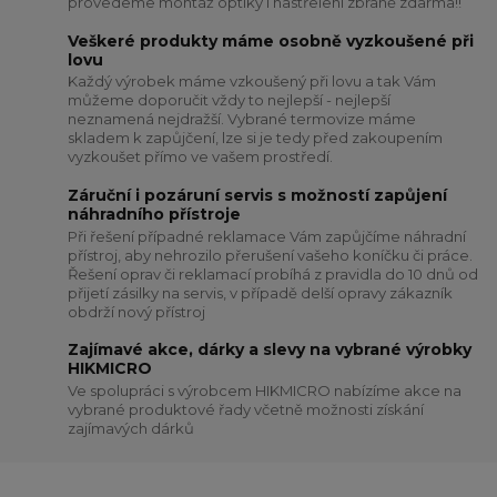
provedeme montáž optiky i nastřelení zbraně zdarma!!
Veškeré produkty máme osobně vyzkoušené při
lovu
Každý výrobek máme vzkoušený při lovu a tak Vám
můžeme doporučit vždy to nejlepší - nejlepší
neznamená nejdražší. Vybrané termovize máme
skladem k zapůjčení, lze si je tedy před zakoupením
vyzkoušet přímo ve vašem prostředí.
Záruční i pozáruní servis s možností zapůjení
náhradního přístroje
Při řešení případné reklamace Vám zapůjčíme náhradní
přístroj, aby nehrozilo přerušení vašeho koníčku či práce.
Řešení oprav či reklamací probíhá z pravidla do 10 dnů od
přijetí zásilky na servis, v případě delší opravy zákazník
obdrží nový přístroj
Zajímavé akce, dárky a slevy na vybrané výrobky
HIKMICRO
Ve spolupráci s výrobcem HIKMICRO nabízíme akce na
vybrané produktové řady včetně možnosti získání
zajímavých dárků