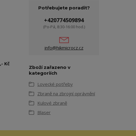
Potřebujete poradit?
+420774509894
(Po-Pá, 8:30-16:00 hod.)
info@hikmicrocz.cz
,- Kč
Zboží zařazeno v
kategoriích
Lovecké potřeby
Zbraně na zbrojní oprávnění
Kulové zbraně
Blaser