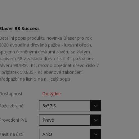
Blaser R8 Success
Detailní popis produktu novinka Blaser pro rok
2020 dvoudílná dřevěná pažba - luxusní ořech,
spojená černěnými deskami závěru se zlatým
nápisem R8 v základu dřevo číslo 4 - pažba bez
závěru 98.948,- Kč, možno objednat dřevo číslo 7
- příplatek 57.835,- Kč ebenové zakončení
předpažbí na lícnici na n...
celý popis
Dostupnost
Do týdne
Ráže zbraně
Provedení P/L
Závit na ústí