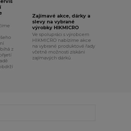
servis
í
e
Zajímavé akce, dárky a
slevy na vybrané
číme
výrobky HIKMICRO
Ve spolupráci s výrobcem
ašeho
HIKMICRO nabízíme akce
ní
na vybrané produktové řady
obíhá z
včetně možnosti získání
řijetí
zajímavých dárků
padě
obdrží