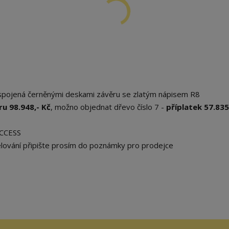
, spojená černěnými deskami závěru se zlatým nápisem R8
u 98.948,- Kč
, možno objednat dřevo číslo 7 -
příplatek 57.835
UCCESS
elování připište prosím do poznámky pro prodejce