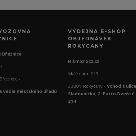
VOZOVNA
VÝDEJNA E-SHOP
ZNICE
OBJEDNÁVEK
ROKYCANY
 Březnice
Hikmicrocz.cz
10
Malé nám. 219
Březnice -
33801 Rokycany -
Vchod z ulic
 vedle městského úřadu
Sladovnická, 2. Patro Dveře č.
314