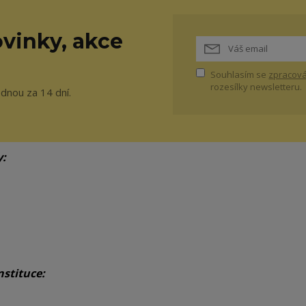
vinky, akce
Souhlasím se
zpracová
rozesílky newsletteru.
ednou za 14 dní.
y:
nstituce: