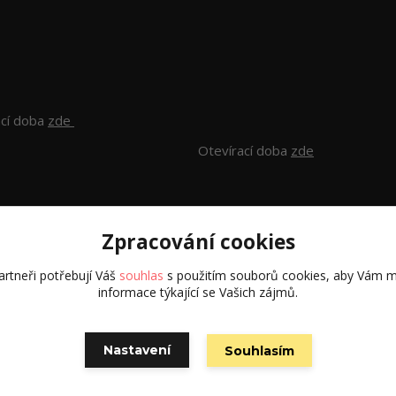
ací doba
zde
Otevírací doba
zde
Zpracování cookies
rtneři potřebují Váš
souhlas
s použitím souborů cookies, aby Vám m
informace týkající se Vašich zájmů.
Všechna práva vyhrazena S.G.E.C s.r.o. 2024
Nastavení
Souhlasím