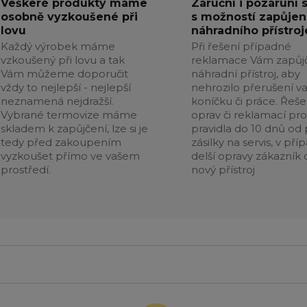
Veškeré produkty máme
Záruční i pozáruní 
osobně vyzkoušené při
s možností zapůjen
lovu
náhradního přístroj
Každý výrobek máme
Při řešení případné
vzkoušený při lovu a tak
reklamace Vám zapůj
Vám můžeme doporučit
náhradní přístroj, aby
vždy to nejlepší - nejlepší
nehrozilo přerušení v
neznamená nejdražší.
koníčku či práce. Řeše
Vybrané termovize máme
oprav či reklamací pr
skladem k zapůjčení, lze si je
pravidla do 10 dnů od p
tedy před zakoupením
zásilky na servis, v pří
vyzkoušet přímo ve vašem
delší opravy zákazník 
prostředí.
nový přístroj