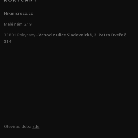
ROKYCANY
Hikmicrocz.cz
Malé nám. 219
33801 Rokycany -
Vchod z ulice Sladovnická, 2. Patro Dveře č.
314
Otevírací doba
zde