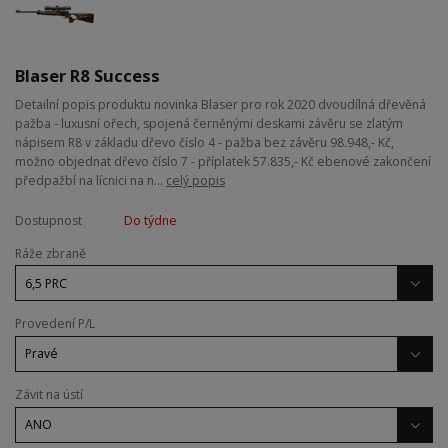
Blaser R8 Success
Detailní popis produktu novinka Blaser pro rok 2020 dvoudílná dřevěná
pažba - luxusní ořech, spojená černěnými deskami závěru se zlatým
nápisem R8 v základu dřevo číslo 4 - pažba bez závěru 98.948,- Kč,
možno objednat dřevo číslo 7 - příplatek 57.835,- Kč ebenové zakončení
předpažbí na lícnici na n...
celý popis
Dostupnost
Do týdne
Ráže zbraně
Provedení P/L
Závit na ústí