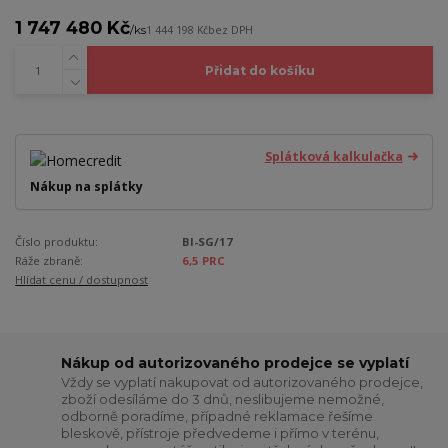
1 747 480 Kč
/
ks
1 444 198 Kč
bez DPH
Přidat do košíku
Splátková kalkulačka
Nákup na splátky
Číslo produktu:
Bl-SG/17
Ráže zbraně:
6,5 PRC
Hlídat cenu / dostupnost
Nákup od autorizovaného prodejce se vyplatí
Vždy se vyplatí nakupovat od autorizovaného prodejce,
zboží odesíláme do 3 dnů, neslibujeme nemožné,
odborně poradíme, případné reklamace řešíme
bleskově, přístroje předvedeme i přímo v terénu,