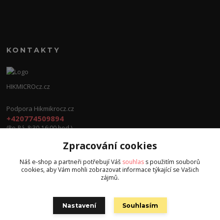
KONTAKTY
HIKMICROcz.cz
Podpora Hikmikrocz.cz
+420774509894
(Po-Pá, 8:30-16:00 hod.)
Zpracování cookies
info@hikmicrocz.cz
Náš e-shop a partneři potřebují Váš
souhlas
s použitím souborů
cookies, aby Vám mohli zobrazovat informace týkající se Vašich
zájmů.
Nastavení
Souhlasím
Všechna práva vyhrazena S.G.E.C s.r.o. 2024