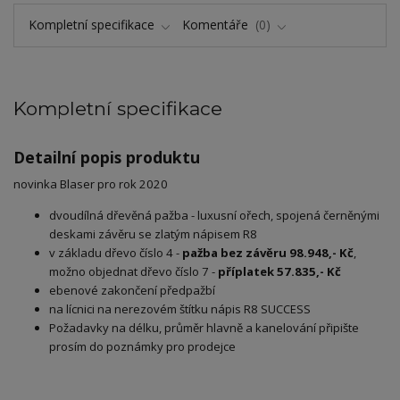
Kompletní specifikace
Komentáře
0
Kompletní specifikace
Detailní popis produktu
novinka Blaser pro rok 2020
dvoudílná dřevěná pažba - luxusní ořech, spojená černěnými
deskami závěru se zlatým nápisem R8
v základu dřevo číslo 4 -
pažba bez závěru 98.948,- Kč
,
možno objednat dřevo číslo 7 -
příplatek 57.835,- Kč
ebenové zakončení předpažbí
na lícnici na nerezovém štítku nápis R8 SUCCESS
Požadavky na délku, průměr hlavně a kanelování připište
prosím do poznámky pro prodejce