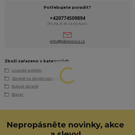
Potřebujete poradit?
+420774509894
(Po-Pá, 8:30-16:00 hod.)
info@hikmicrocz.cz
Zboží zařazeno v kategoriích
Lovecké potřeby
Zbraně na zbrojní oprávnění
Kulové zbraně
Blaser
Nepropásněte novinky, akce
a slevy!