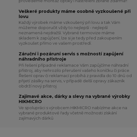
provedeme montáž optiky i nastřelení zbraně zdarma!!
Veškeré produkty máme osobně vyzkoušené při
lovu
Každý výrobek máme vzkoušený při lovu a tak Vám
můžeme doporučit vždy to nejlepší - nejlepší
neznamená nejdražší. Vybrané termovize máme
skladem k zapůjčení, lze si je tedy před zakoupením
vyzkoušet přímo ve vašem prostředí.
Záruční i pozáruní servis s možností zapůjení
náhradního přístroje
Při řešení případné reklamace Vám zapůjčíme náhradní
přístroj, aby nehrozilo přerušení vašeho koníčku či práce.
Řešení oprav či reklamací probíhá z pravidla do 10 dnů od
přijetí zásilky na servis, v případě delší opravy zákazník
obdrží nový přístroj
Zajímavé akce, dárky a slevy na vybrané výrobky
HIKMICRO
Ve spolupráci s výrobcem HIKMICRO nabízíme akce na
vybrané produktové řady včetně možnosti získání
zajímavých dárků