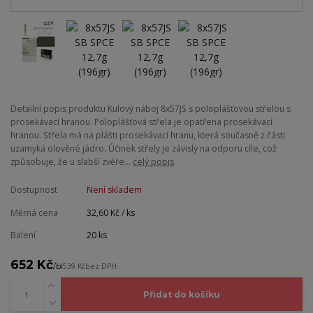
Detailní popis produktu Kulový náboj 8x57JS s poloplášťovou střelou s
prosekávací hranou. Poloplášťová střela je opatřena prosekávací
hranou. Střela má na plášti prosekávací hranu, která současně z části
uzamyká olověné jádro. Účinek střely je závislý na odporu cíle, což
způsobuje, že u slabší zvěře...
celý popis
Dostupnost
Není skladem
Měrná cena
32,60 Kč / ks
Balení
20 ks
652 Kč
/
bl
539 Kč
bez DPH
Přidat do košíku