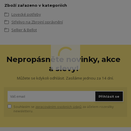
Zboží zařazeno v kategoriích
Lovecké potřeby
Střelivo na Zbrojní oprávnění
Sellier & Bellot
Nepropásněte novinky, akce
a slevy!
Můžete se kdykoli odhlásit. Zasíláme jednou za 14 dní.
Přihlásit se
Souhlasím se
zpracováním osobních údajů
za účelem rozesílky
newsletteru.