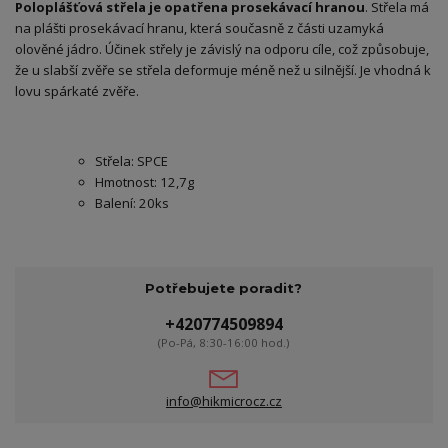
Poloplášťová střela je opatřena prosekávací hranou
. Střela má
na plášti prosekávací hranu, která současně z části uzamyká
olověné jádro. Účinek střely je závislý na odporu cíle, což způsobuje,
že u slabší zvěře se střela deformuje méně než u silnější. Je vhodná k
lovu spárkaté zvěře.
Střela: SPCE
Hmotnost: 12,7g
Balení: 20ks
Potřebujete poradit?
+420774509894
(Po-Pá, 8:30-16:00 hod.)
info@hikmicrocz.cz