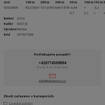
ústí
100 m
200 m
300 m
50 m
100 m
150 m
920/3809
822/3041
731/2405
646/1878
-0,44
+
-3,2
-
0,7
2,1
+
-
Balení
20 ks
Kalibr
8x57 JS
Výrobce
Norma
Kód
03*02*386
Potřebujete poradit?
+420774509894
(Po-Pá, 8:30-16:00 hod.)
info@hikmicrocz.cz
Zboží zařazeno v kategoriích
Lovecké potřeby