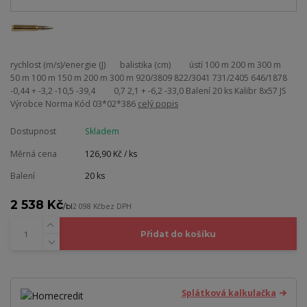
rychlost (m/s)/energie (J) balistika (cm) ústí 100 m 200 m 300 m
50 m 100 m 150 m 200 m 300 m 920/3809 822/3041 731/2405 646/1878
-0,44 + -3,2 -10,5 -39,4 0,7 2,1 + -6,2 -33,0 Balení 20 ks Kalibr 8x57 JS
Výrobce Norma Kód 03*02*386
celý popis
Dostupnost
Skladem
Měrná cena
126,90 Kč / ks
Balení
20 ks
2 538 Kč
/
bl
2 098 Kč
bez DPH
Přidat do košíku
Splátková kalkulačka