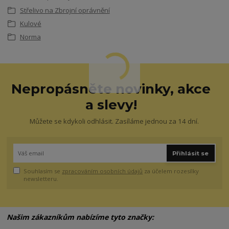
Střelivo na Zbrojní oprávnění
Kulové
Norma
Nepropásněte novinky, akce
a slevy!
Můžete se kdykoli odhlásit. Zasíláme jednou za 14 dní.
Přihlásit se
Souhlasím se
zpracováním osobních údajů
za účelem rozesílky
newsletteru.
Našim zákazníkům nabízíme tyto značky: