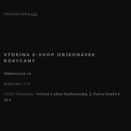
Otevírací doba
zde
VÝDEJNA E-SHOP OBJEDNÁVEK
ROKYCANY
Hikmicrocz.cz
Malé nám. 219
33801 Rokycany -
Vchod z ulice Sladovnická, 2. Patro Dveře č.
314