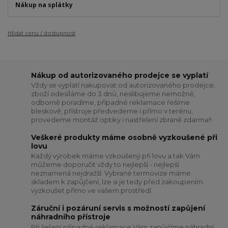
Nákup na splátky
Hlídat cenu / dostupnost
Nákup od autorizovaného prodejce se vyplatí
Vždy se vyplatí nakupovat od autorizovaného prodejce,
zboží odesíláme do 3 dnů, neslibujeme nemožné,
odborně poradíme, případné reklamace řešíme
bleskově, přístroje předvedeme i přímo v terénu,
provedeme montáž optiky i nastřelení zbraně zdarma!!
Veškeré produkty máme osobně vyzkoušené při
lovu
Každý výrobek máme vzkoušený při lovu a tak Vám
můžeme doporučit vždy to nejlepší - nejlepší
neznamená nejdražší. Vybrané termovize máme
skladem k zapůjčení, lze si je tedy před zakoupením
vyzkoušet přímo ve vašem prostředí.
Záruční i pozáruní servis s možností zapůjení
náhradního přístroje
Při řešení případné reklamace Vám zapůjčíme náhradní