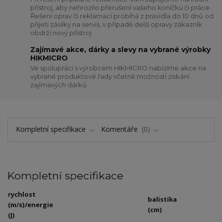
přístroj, aby nehrozilo přerušení vašeho koníčku či práce.
Řešení oprav či reklamací probíhá z pravidla do 10 dnů od
přijetí zásilky na servis, v případě delší opravy zákazník
obdrží nový přístroj
Zajímavé akce, dárky a slevy na vybrané výrobky
HIKMICRO
Ve spolupráci s výrobcem HIKMICRO nabízíme akce na
vybrané produktové řady včetně možnosti získání
zajímavých dárků
Kompletní specifikace
Komentáře
0
Kompletní specifikace
rychlost
balistika
(m/s)/energie
(cm)
(J)