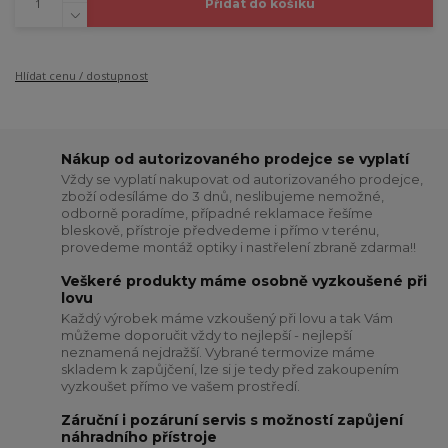
Přidat do košíku
Hlídat cenu / dostupnost
Nákup od autorizovaného prodejce se vyplatí
Vždy se vyplatí nakupovat od autorizovaného prodejce,
zboží odesíláme do 3 dnů, neslibujeme nemožné,
odborně poradíme, případné reklamace řešíme
bleskově, přístroje předvedeme i přímo v terénu,
provedeme montáž optiky i nastřelení zbraně zdarma!!
Veškeré produkty máme osobně vyzkoušené při
lovu
Každý výrobek máme vzkoušený při lovu a tak Vám
můžeme doporučit vždy to nejlepší - nejlepší
neznamená nejdražší. Vybrané termovize máme
skladem k zapůjčení, lze si je tedy před zakoupením
vyzkoušet přímo ve vašem prostředí.
Záruční i pozáruní servis s možností zapůjení
náhradního přístroje