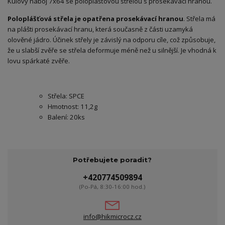
Kulový náboj 7x64 se poloplášťovou střelou s prosekávací hranou.
Poloplášťová střela je opatřena prosekávací hranou
. Střela má
na plášti prosekávací hranu, která současně z části uzamyká
olověné jádro. Účinek střely je závislý na odporu cíle, což způsobuje,
že u slabší zvěře se střela deformuje méně než u silnější. Je vhodná k
lovu spárkaté zvěře.
Střela: SPCE
Hmotnost: 11,2g
Balení: 20ks
Potřebujete poradit?
+420774509894
(Po-Pá, 8:30-16:00 hod.)
info@hikmicrocz.cz