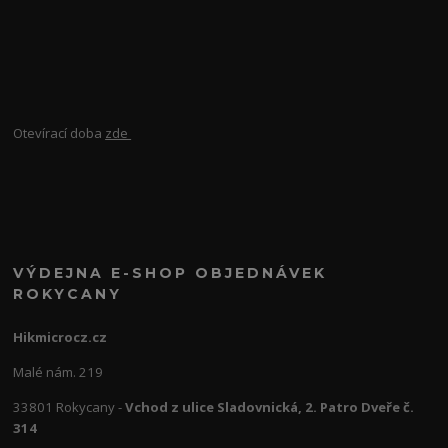
Otevírací doba
zde
VÝDEJNA E-SHOP OBJEDNÁVEK
ROKYCANY
Hikmicrocz.cz
Malé nám. 219
33801 Rokycany -
Vchod z ulice Sladovnická, 2. Patro Dveře č.
314