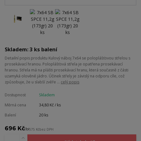
Skladem: 3 ks balení
Detailní popis produktu Kulový náboj 7x64 se poloplášťovou střelou s
prosekávací hranou. Poloplášťová střela je opatřena prosekávací
hranou. Střela má na plášti prosekávací hranu, která současně z části
uzamyká olověné jádro. Účinek střely je závislý na odporu cíle, což
způsobuje, že u slabší zvěře ...
celý popis
Dostupnost
Skladem
Měrná cena
34,80 Kč / ks
Balení
20 ks
696 Kč
/
bl
575 Kč
bez DPH