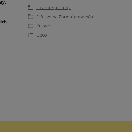
lý.
Lovecké potřeby
Střelivo na Zbrojní oprávnění
iích
.
Kulové
Geco