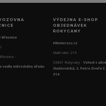
VOZOVNA
VÝDEJNA E-SHOP
ZNICE
OBJEDNÁVEK
ROKYCANY
 Březnice
Hikmicrocz.cz
10
Malé nám. 219
Březnice -
33801 Rokycany -
Vchod z ulic
 vedle městského úřadu
Sladovnická, 2. Patro Dveře č.
314