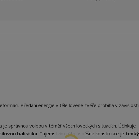
formací. Předání energie v těle lovené zvěře probíhá v závislosti 
a je správnou volbou v téměř všech loveckých situacích. Účinkuje
ílovou balistiku
. Tajemstvím této úspěšné konstrukce je
tenký