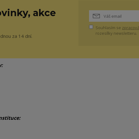
vinky, akce
Souhlasím se
zpracová
rozesílky newsletteru.
ednou za 14 dní.
y:
nstituce: