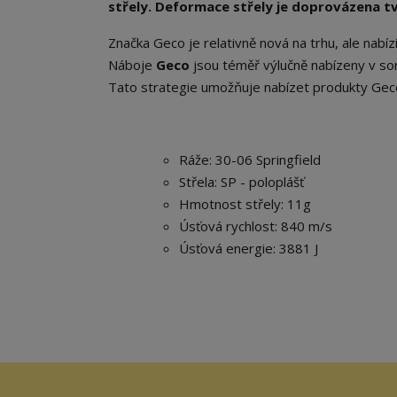
střely. Deformace střely je doprovázena tvo
Značka Geco je relativně nová na trhu, ale nabí
Náboje
Geco
jsou téměř výlučně nabízeny v sor
Tato strategie umožňuje nabízet produkty Gec
Ráže: 30-06 Springfield
Střela: SP - poloplášť
Hmotnost střely: 11g
Úsťová rychlost: 840 m/s
Úsťová energie: 3881 J