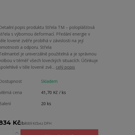
Detailní popis produktu Střela TM – poloplášťová
střela s výbornou deformací. Předání energie v
těle lovené zvěře probíhá v závislosti na její
hmotnosti a odporu. Střela
Teilmantel je univerzálně použitelná a je správnou
volbou v téměř všech loveckých situacích. Účinkuje
spolehlivě v těle lovené zvě...
celý popis
Dostupnost
Skladem
Měrná cena
41,70 Kč / ks
Balení
20 ks
834 Kč
/
bl
689 Kč
bez DPH