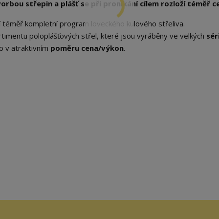
rbou střepin a plášť se při pronikání cílem rozloží téměř ce
zí téměř kompletní program loveckého kulového střeliva.
timentu poloplášťových střel, které jsou vyráběny ve velkých
sér
o v atraktivním
poměru cena/výkon
.