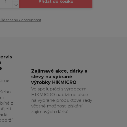
Přidat do košíku
Hlídat cenu / dostupnost
servis
í
e
Zajímavé akce, dárky a
slevy na vybrané
číme
výrobky HIKMICRO
Ve spolupráci s výrobcem
ašeho
HIKMICRO nabízíme akce
ní
na vybrané produktové řady
obíhá z
včetně možnosti získání
řijetí
zajímavých dárků
padě
obdrží