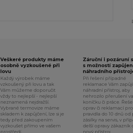
Veškeré produkty máme
Záruční i pozáruní 
osobně vyzkoušené při
s možností zapůjen
lovu
náhradního přístroj
Každý výrobek máme
Při řešení případné
vzkoušený při lovu a tak
reklamace Vám zapůj
Vám můžeme doporučit
náhradní přístroj, aby
vždy to nejlepší - nejlepší
nehrozilo přerušení v
neznamená nejdražší.
koníčku či práce. Řeše
Vybrané termovize máme
oprav či reklamací pr
skladem k zapůjčení, lze si je
pravidla do 10 dnů od p
tedy před zakoupením
zásilky na servis, v pří
vyzkoušet přímo ve vašem
delší opravy zákazník 
prostředí.
nový přístroj